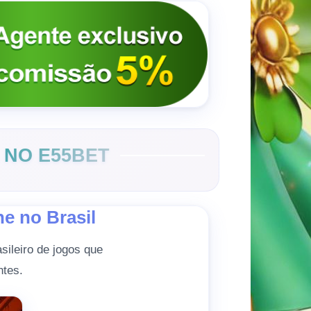
 NO E55BET
ne no Brasil
sileiro de jogos que
tes.