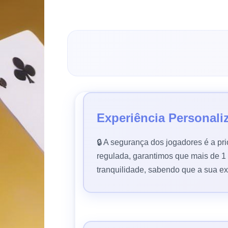
Experiência Personali
🔒 A segurança dos jogadores é a pr
regulada, garantimos que mais de 1
tranquilidade, sabendo que a sua ex