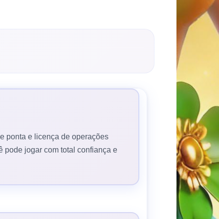
de ponta e licença de operações
 pode jogar com total confiança e