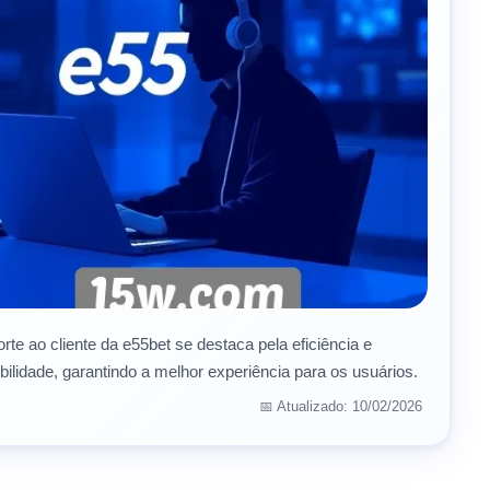
rte ao cliente da e55bet se destaca pela eficiência e
bilidade, garantindo a melhor experiência para os usuários.
📅 Atualizado: 10/02/2026