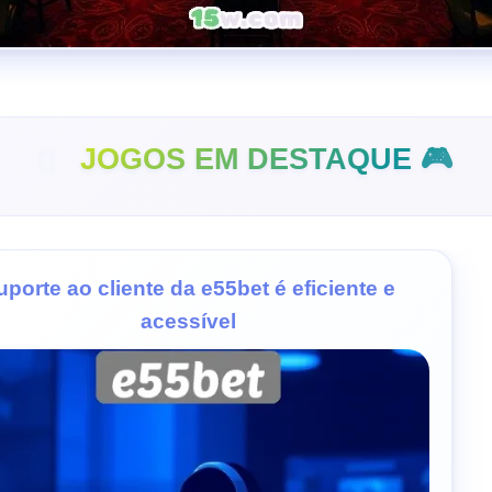
JOGOS EM DESTAQUE 🎮
uporte ao cliente da e55bet é eficiente e
acessível