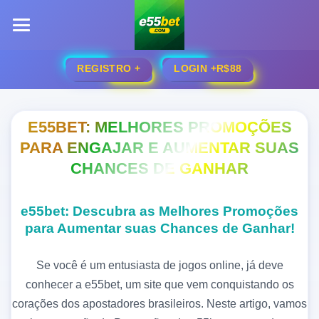
Skip
to
content
REGISTRO +
LOGIN +R$88
E55BET: MELHORES PROMOÇÕES
PARA ENGAJAR E AUMENTAR SUAS
CHANCES DE GANHAR
e55bet: Descubra as Melhores Promoções
para Aumentar suas Chances de Ganhar!
Se você é um entusiasta de jogos online, já deve
conhecer a e55bet, um site que vem conquistando os
corações dos apostadores brasileiros. Neste artigo, vamos