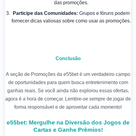
das promoções.
Participe das Comunidades:
Grupos e fóruns podem
fornecer dicas valiosas sobre como usar as promoções.
Conclusão
A seção de Promoções da e55bet é um verdadeiro campo
de oportunidades para quem busca entretenimento com
ganhas reais. Se você ainda não explorou essas ofertas,
agora é a hora de começar. Lembre-se sempre de jogar de
forma responsável e de aproveitar cada momento!
e55bet: Mergulhe na Diversão dos Jogos de
Cartas e Ganhe Prêmios!