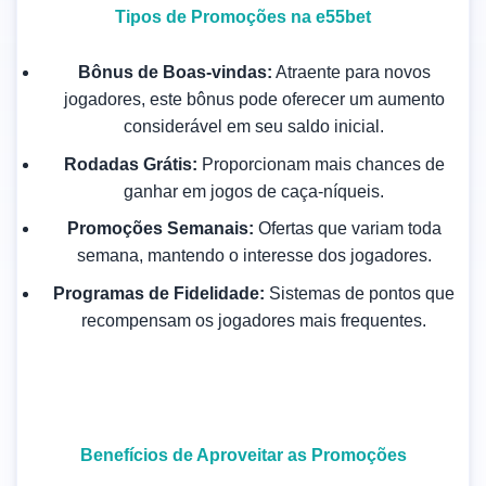
Tipos de Promoções na e55bet
Bônus de Boas-vindas:
Atraente para novos
jogadores, este bônus pode oferecer um aumento
considerável em seu saldo inicial.
Rodadas Grátis:
Proporcionam mais chances de
ganhar em jogos de caça-níqueis.
Promoções Semanais:
Ofertas que variam toda
semana, mantendo o interesse dos jogadores.
Programas de Fidelidade:
Sistemas de pontos que
recompensam os jogadores mais frequentes.
Benefícios de Aproveitar as Promoções