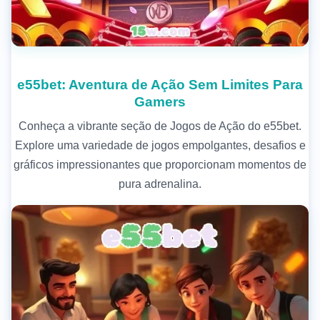
e55bet: Aventura de Ação Sem Limites Para
Gamers
Conheça a vibrante seção de Jogos de Ação do e55bet.
Explore uma variedade de jogos empolgantes, desafios e
gráficos impressionantes que proporcionam momentos de
pura adrenalina.