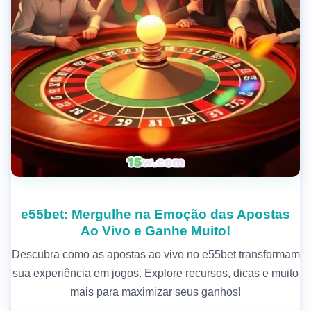
e55bet: Mergulhe na Emoção das Apostas
Ao Vivo e Ganhe Muito!
Descubra como as apostas ao vivo no e55bet transformam
sua experiência em jogos. Explore recursos, dicas e muito
mais para maximizar seus ganhos!