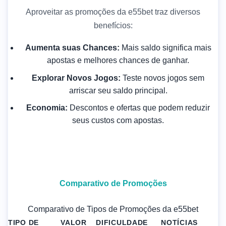
Aproveitar as promoções da e55bet traz diversos
benefícios:
Aumenta suas Chances:
Mais saldo significa mais
apostas e melhores chances de ganhar.
Explorar Novos Jogos:
Teste novos jogos sem
arriscar seu saldo principal.
Economia:
Descontos e ofertas que podem reduzir
seus custos com apostas.
Comparativo de Promoções
Comparativo de Tipos de Promoções da e55bet
TIPO DE
VALOR
DIFICULDADE
NOTÍCIAS