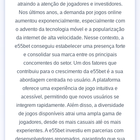
atraindo a atenção de jogadores e investidores.
Nos últimos anos, a demanda por jogos online
aumentou exponencialmente, especialmente com
o advento da tecnologia móvel e a popularização
da internet de alta velocidade. Nesse contexto, a
e55bet conseguiu estabelecer uma presença forte
e consolidar sua marca entre os principais
concorrentes do setor. Um dos fatores que
contribuiu para o crescimento da e55bet é a sua
abordagem centrada no usuário. A plataforma
oferece uma experiência de jogo intuitiva e
acessível, permitindo que novos usuários se
integrem rapidamente. Além disso, a diversidade
de jogos disponíveis atrai uma ampla gama de
jogadores, desde os mais casuais até os mais
experientes. A e55bet investiu em parcerias com
desenvolvedores renomados, garantindo que sua