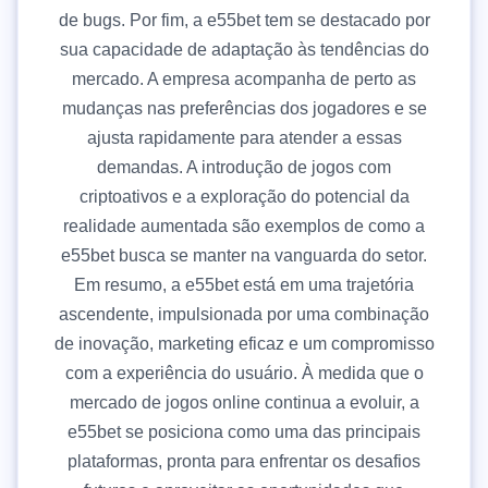
de bugs. Por fim, a e55bet tem se destacado por
sua capacidade de adaptação às tendências do
mercado. A empresa acompanha de perto as
mudanças nas preferências dos jogadores e se
ajusta rapidamente para atender a essas
demandas. A introdução de jogos com
criptoativos e a exploração do potencial da
realidade aumentada são exemplos de como a
e55bet busca se manter na vanguarda do setor.
Em resumo, a e55bet está em uma trajetória
ascendente, impulsionada por uma combinação
de inovação, marketing eficaz e um compromisso
com a experiência do usuário. À medida que o
mercado de jogos online continua a evoluir, a
e55bet se posiciona como uma das principais
plataformas, pronta para enfrentar os desafios