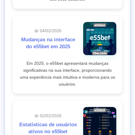
📅 04/02/2026
Mudanças na interface
do e55bet em 2025
Em 2025, o e55bet apresentará mudanças
significativas na sua interface, proporcionando
uma experiência mais intuitiva e moderna para os
usuários.
📅 02/02/2026
Estatísticas de usuários
ativos no e55bet