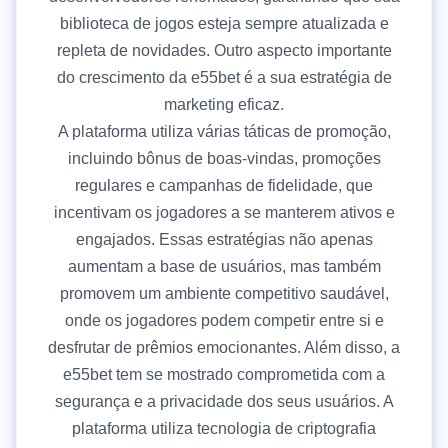
biblioteca de jogos esteja sempre atualizada e
repleta de novidades. Outro aspecto importante
do crescimento da e55bet é a sua estratégia de
marketing eficaz.
A plataforma utiliza várias táticas de promoção,
incluindo bônus de boas-vindas, promoções
regulares e campanhas de fidelidade, que
incentivam os jogadores a se manterem ativos e
engajados. Essas estratégias não apenas
aumentam a base de usuários, mas também
promovem um ambiente competitivo saudável,
onde os jogadores podem competir entre si e
desfrutar de prêmios emocionantes. Além disso, a
e55bet tem se mostrado comprometida com a
segurança e a privacidade dos seus usuários. A
plataforma utiliza tecnologia de criptografia